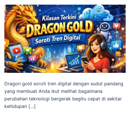
Dragon gold soroti tren digital dengan sudut pandang
yang membuat Anda ikut melihat bagaimana
perubahan teknologi bergerak begitu cepat di sekitar
kehidupan […]