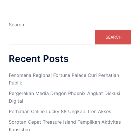
Search
SEARCH
Recent Posts
Fenomena Regional Fortune Palace Curi Perhatian
Publik
Pergerakan Media Dragon Phoenix Angkat Diskusi
Digital
Perhatian Online Lucky 88 Ungkap Tren Akses
Sorotan Cepat Treasure Island Tampilkan Aktivitas
Konsisten