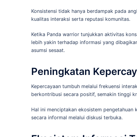
Konsistensi tidak hanya berdampak pada angka
kualitas interaksi serta reputasi komunitas.
Ketika Panda warrior tunjukkan aktivitas kon
lebih yakin terhadap informasi yang dibagika
asumsi sesaat.
Peningkatan Keperca
Kepercayaan tumbuh melalui frekuensi intera
berkontribusi secara positif, semakin tinggi k
Hal ini menciptakan ekosistem pengetahuan ko
secara informal melalui diskusi terbuka.