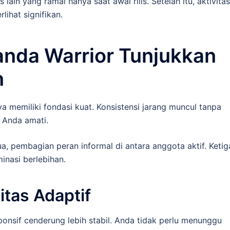
in yang ramai hanya saat awal rilis. Setelah itu, aktivitas
rlihat signifikan.
nda Warrior Tunjukkan
n
 memiliki fondasi kuat. Konsistensi jarang muncul tanpa
 Anda amati.
a, pembagian peran informal di antara anggota aktif. Ketig
inasi berlebihan.
tas Adaptif
nsif cenderung lebih stabil. Anda tidak perlu menunggu