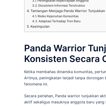
Peningkatan Kepercayaan Anggota
Ekosistem Informasi Terstruktur
Tantangan Menjaga Panda Warrior Tunjukkan A
Risiko Kejenuhan Komunitas
Adaptasi Terhadap Tren Baru
Kesimpulan
Panda Warrior Tunj
Konsisten Secara 
Ketika membahas dinamika komunitas, pertum
Artinya, peningkatan terjadi tanpa dorongan b
fenomena ini.
Secara perlahan, Panda warrior tunjukkan akti
aktif sekaligus masuknya anggota baru yang l