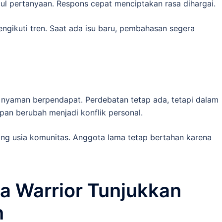
l pertanyaan. Respons cepat menciptakan rasa dihargai.
gikuti tren. Saat ada isu baru, pembahasan segera
nyaman berpendapat. Perdebatan tetap ada, tetapi dalam
pan berubah menjadi konflik personal.
ang usia komunitas. Anggota lama tetap bertahan karena
 Warrior Tunjukkan
n