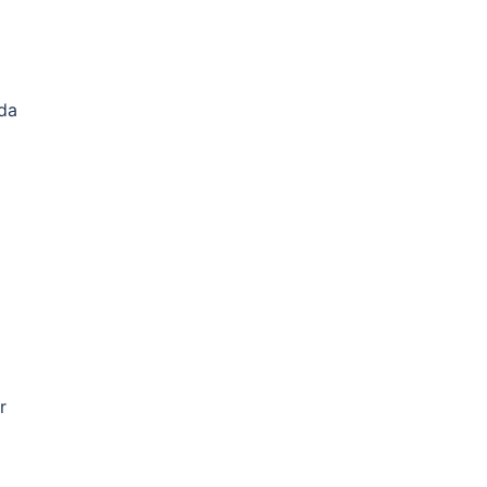
ada
r