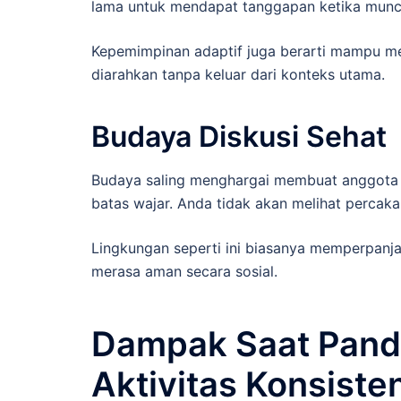
lama untuk mendapat tanggapan ketika muncu
Kepemimpinan adaptif juga berarti mampu men
diarahkan tanpa keluar dari konteks utama.
Budaya Diskusi Sehat
Budaya saling menghargai membuat anggota 
batas wajar. Anda tidak akan melihat percaka
Lingkungan seperti ini biasanya memperpanj
merasa aman secara sosial.
Dampak Saat Panda
Aktivitas Konsiste