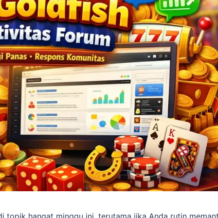
i topik hangat minggu ini, terutama jika Anda rutin meman