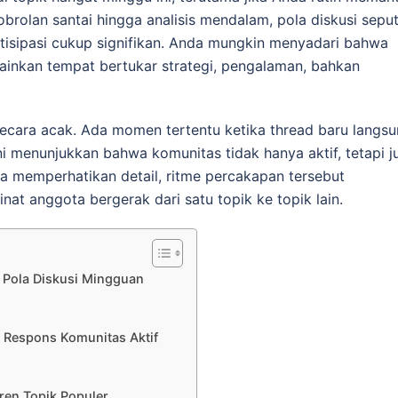
obrolan santai hingga analisis mendalam, pola diskusi sepu
tisipasi cukup signifikan. Anda mungkin menyadari bahwa
lainkan tempat bertukar strategi, pengalaman, bahkan
 secara acak. Ada momen tertentu ketika thread baru langs
ni menunjukkan bahwa komunitas tidak hanya aktif, tetapi j
da memperhatikan detail, ritme percakapan tersebut
 anggota bergerak dari satu topik ke topik lain.
 Pola Diskusi Mingguan
 Respons Komunitas Aktif
ren Topik Populer