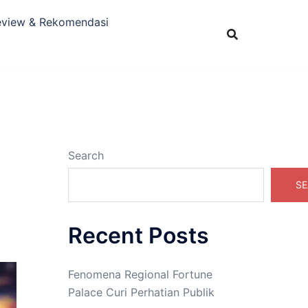
eview & Rekomendasi
Search
SE
Recent Posts
Fenomena Regional Fortune
Palace Curi Perhatian Publik