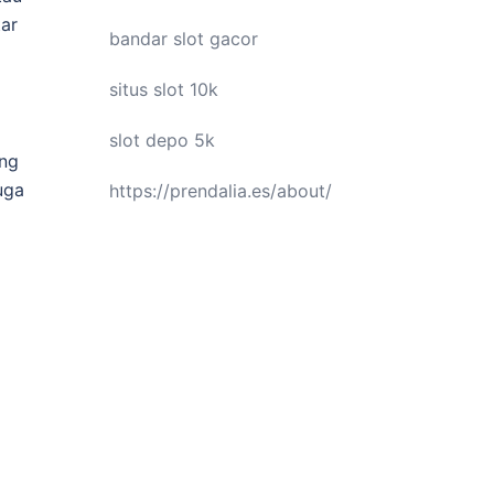
tar
bandar slot gacor
situs slot 10k
slot depo 5k
ung
uga
https://prendalia.es/about/