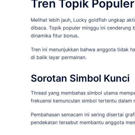
Tren Topik Populer
Melihat lebih jauh, Lucky goldfish ungkap akt
dibaca. Topik populer minggu ini cenderung 
dinamika fitur bonus.
Tren ini menunjukkan bahwa anggota tidak hany
di balik layar permainan.
Sorotan Simbol Kunci
Thread yang membahas simbol utama mempero
frekuensi kemunculan simbol tertentu dalam r
Pembahasan semacam ini sering disertai grafi
pendekatan tersebut membantu anggota memah