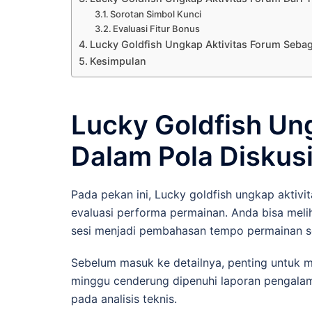
Sorotan Simbol Kunci
Evaluasi Fitur Bonus
Lucky Goldfish Ungkap Aktivitas Forum Sebag
Kesimpulan
Lucky Goldfish Un
Dalam Pola Diskus
Pada pekan ini, Lucky goldfish ungkap aktivi
evaluasi performa permainan. Anda bisa meli
sesi menjadi pembahasan tempo permainan s
Sebelum masuk ke detailnya, penting untuk m
minggu cenderung dipenuhi laporan pengalam
pada analisis teknis.