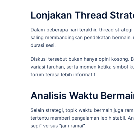
Lonjakan Thread Strat
Dalam beberapa hari terakhir, thread strate
saling membandingkan pendekatan bermain, m
durasi sesi.
Diskusi tersebut bukan hanya opini kosong. 
variasi taruhan, serta momen ketika simbol k
forum terasa lebih informatif.
Analisis Waktu Bermai
Selain strategi, topik waktu bermain juga r
tertentu memberi pengalaman lebih stabil. A
sepi” versus “jam ramai”.